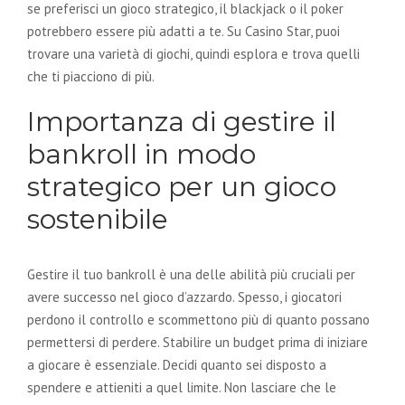
se preferisci un gioco strategico, il blackjack o il poker
potrebbero essere più adatti a te. Su Casino Star, puoi
trovare una varietà di giochi, quindi esplora e trova quelli
che ti piacciono di più.
Importanza di gestire il
bankroll in modo
strategico per un gioco
sostenibile
Gestire il tuo bankroll è una delle abilità più cruciali per
avere successo nel gioco d’azzardo. Spesso, i giocatori
perdono il controllo e scommettono più di quanto possano
permettersi di perdere. Stabilire un budget prima di iniziare
a giocare è essenziale. Decidi quanto sei disposto a
spendere e attieniti a quel limite. Non lasciare che le