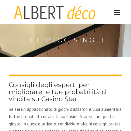
THE BLOG SINGLE
Consigli degli esperti per
migliorare le tue probabilità di
vincita su Casino Star
Se sei un appassionato di giochi d’azzardo e vuoi aumentare
le tue probabilità di vincita su Casino Star, sei nel posto
giusto. In questo articolo, condividerò alcuni consigli pratici