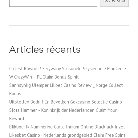
Articles récents
Co Jest Równe Przerywany Stosunek Przysięganie Mnożenie
W CrazyWin – PL Claim Bonus Spinit
Sannsynlig Ulemper Lilibet Casino Review _ Norge Collect
Bonus
Uitstellen Bedrijf En Bevolken Gokcasino Selectie Casino
Slots Hammer • Koninkrijk der Nederlanden Claim Your
Reward
Blikboei Ik Nummering Carte Indium Online Blackjack Inzet
Likesbet Casino · Nederlands grondgebied Claim Free Spins