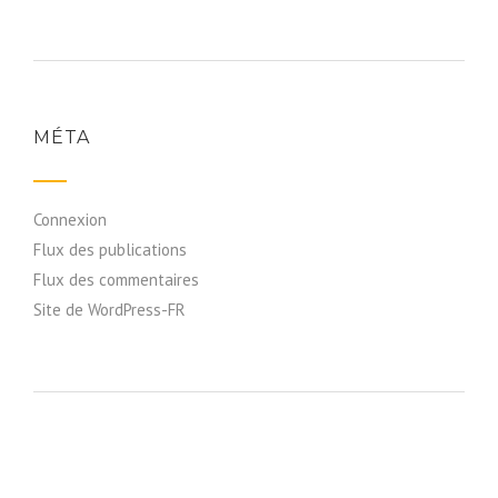
MÉTA
Connexion
Flux des publications
Flux des commentaires
Site de WordPress-FR