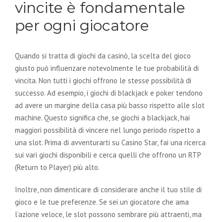
vincite è fondamentale
per ogni giocatore
Quando si tratta di giochi da casinò, la scelta del gioco
giusto può influenzare notevolmente le tue probabilità di
vincita. Non tutti i giochi offrono le stesse possibilità di
successo. Ad esempio, i giochi di blackjack e poker tendono
ad avere un margine della casa più basso rispetto alle slot
machine. Questo significa che, se giochi a blackjack, hai
maggiori possibilità di vincere nel lungo periodo rispetto a
una slot. Prima di avventurarti su Casino Star, fai una ricerca
sui vari giochi disponibili e cerca quelli che offrono un RTP
(Return to Player) più alto.
Inoltre, non dimenticare di considerare anche il tuo stile di
gioco e le tue preferenze. Se sei un giocatore che ama
l’azione veloce, le slot possono sembrare più attraenti, ma