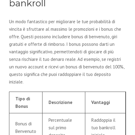
bankroll
Un modo fantastico per migliorare le tue probabilità di
vincita è sfruttare al massimo le promozioni e i bonus che
offre. Questi possono includere bonus di benvenuto, giri
gratuiti e offerte di rimborso. I bonus possono darti un
vantaggio significativo, permettendoti di giocare di più
senza rischiare il tuo denaro reale. Ad esempio, se registri
un nuovo account e ricevi un bonus di benvenuto del 100%,
questo significa che puoi raddoppiare il tuo deposito
iniziale.
Tipo di
Descrizione
Vantaggi
Bonus
Percentuale
Raddoppia il
Bonus di
sul primo
tuo bankroll
Benvenuto