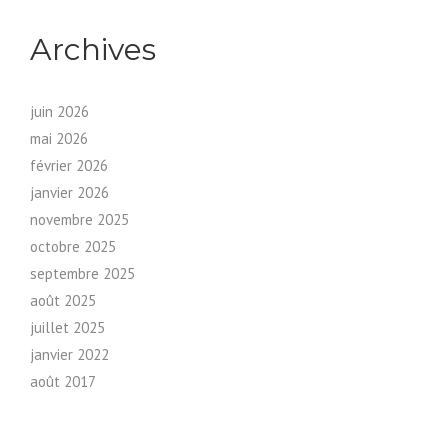
Archives
juin 2026
mai 2026
février 2026
janvier 2026
novembre 2025
octobre 2025
septembre 2025
août 2025
juillet 2025
janvier 2022
août 2017