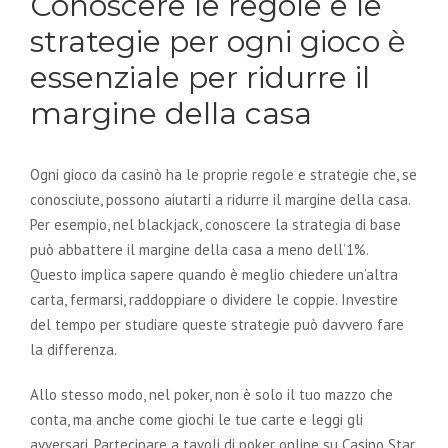
Conoscere le regole e le
strategie per ogni gioco è
essenziale per ridurre il
margine della casa
Ogni gioco da casinò ha le proprie regole e strategie che, se
conosciute, possono aiutarti a ridurre il margine della casa.
Per esempio, nel blackjack, conoscere la strategia di base
può abbattere il margine della casa a meno dell’1%.
Questo implica sapere quando è meglio chiedere un’altra
carta, fermarsi, raddoppiare o dividere le coppie. Investire
del tempo per studiare queste strategie può davvero fare
la differenza.
Allo stesso modo, nel poker, non è solo il tuo mazzo che
conta, ma anche come giochi le tue carte e leggi gli
avversari. Partecipare a tavoli di poker online su Casino Star